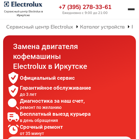
+7 (395) 278-33-61
Сервисный центр Electrolux
в
Ежедневно с 9:00 до 21:00
Иркутске
Сервисный центр Electrolux
Каталог устройств
Ре
Замена двигателя
кофемашины
Electrolux в Иркутске
Официальный сервис
Гарантийное обслуживание
до 3 лет
Диагностика за наш счет,
ремонт по желанию
Бесплатный выезд курьера
в день обращения
Срочный ремонт
от 35 минут