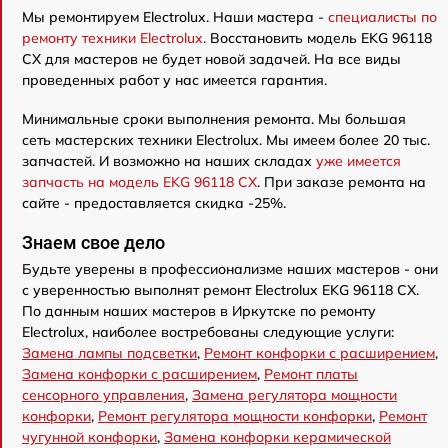
Мы ремонтируем Electrolux. Наши мастера -
специалисты по
ремонту техники Electrolux
. Восстановить модель EKG 96118
CX для мастеров не будет новой задачей. На все виды
проведенных работ у нас имеется гарантия.
Минимальные сроки выполнения ремонта. Мы большая
сеть мастерских техники Electrolux. Мы имеем более 20 тыс.
запчастей. И возможно на наших складах
уже имеется
запчасть на модель EKG 96118 CX
. При заказе ремонта на
сайте - предоставляется скидка -25%.
Знаем свое дело
Будьте уверены в профессионализме наших мастеров - они
с уверенностью выполнят ремонт Electrolux EKG 96118 CX.
По данным наших мастеров в Иркутске по ремонту
Electrolux, наиболее востребованы следующие услуги:
Замена лампы подсветки
,
Ремонт конфорки с расширением
,
Замена конфорки с расширением
,
Ремонт платы
сенсорного управления
,
Замена регулятора мощности
конфорки
,
Ремонт регулятора мощности конфорки
,
Ремонт
чугунной конфорки
,
Замена конфорки керамической