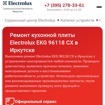
+7 (395) 278-33-61
Сервисный центр Electrolux
в
Ежедневно с 9:00 до 21:00
Иркутске
Сервисный центр Electrolux
Каталог устройств
Ре
Ремонт кухонной плиты
Electrolux EKG 96118 CX в
Иркутске
Выполняем ремонт Electrolux EKG 96118 CX в Иркутске с
устранением неисправностей любой сложности. Проводим
диагностику, выявляем причины поломки, заменяем
неисправные детали и восстанавливаем
работоспособность устройства. Используем оригинальные
или рекомендованные производителем запчасти, после
ремонта выполняем проверку всех функций и
предоставляем гарантию.
Официальный сервис