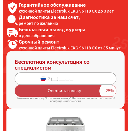
Гарантийное обслуживание
кухонной плиты Electrolux EKG 96118 CX до 3 лет
Диагностика за наш счет,
ремонт по желанию
Бесплатный выезд курьера
в день обращения
Срочный ремонт
кухонной плиты Electrolux EKG 96118 CX от 35 минут
Бесплатная консультация со
специалистом
Оставить заявку
Нажимая на кнопку "Оставить заявку" Вы соглашаетесь c
политикой
конфиденциальности