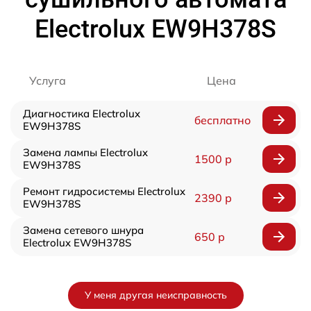
Electrolux EW9H378S
Услуга
Цена
Диагностика Electrolux
бесплатно
EW9H378S
Замена лампы Electrolux
1500 р
EW9H378S
Ремонт гидросистемы Electrolux
2390 р
EW9H378S
Замена сетевого шнура
650 р
Electrolux EW9H378S
У меня другая неисправность