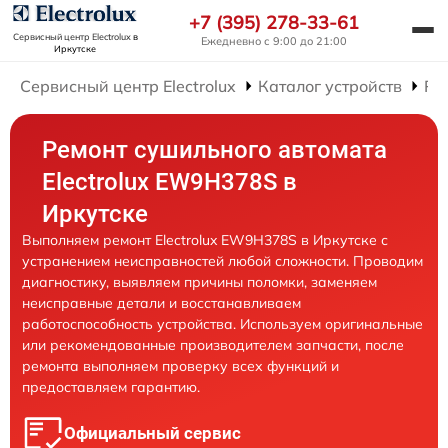
+7 (395) 278-33-61
Сервисный центр Electrolux
в
Ежедневно с 9:00 до 21:00
Иркутске
Сервисный центр Electrolux
Каталог устройств
Ре
Ремонт сушильного автомата
Electrolux EW9H378S в
Иркутске
Выполняем ремонт Electrolux EW9H378S в Иркутске с
устранением неисправностей любой сложности. Проводим
диагностику, выявляем причины поломки, заменяем
неисправные детали и восстанавливаем
работоспособность устройства. Используем оригинальные
или рекомендованные производителем запчасти, после
ремонта выполняем проверку всех функций и
предоставляем гарантию.
Официальный сервис