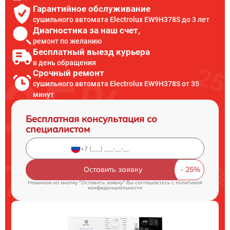
Гарантийное обслуживание
сушильного автомата Electrolux EW9H378S до 3 лет
Диагностика за наш счет,
ремонт по желанию
Бесплатный выезд курьера
в день обращения
Срочный ремонт
сушильного автомата Electrolux EW9H378S от 35
минут
Бесплатная консультация со
специалистом
Оставить заявку
Нажимая на кнопку "Оставить заявку" Вы соглашаетесь c
политикой
конфиденциальности